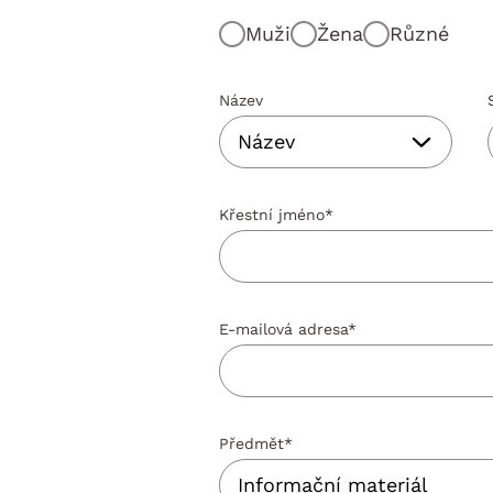
Muži
Žena
Různé
Název
Křestní jméno
*
E-mailová adresa
*
Předmět
*