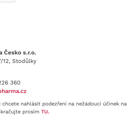
Česko s.r.o.
/12, Stodůlky
 226 360
pharma.cz
e chcete nahlásit podezření na nežádoucí účinek na
okračujte prosím
TU.