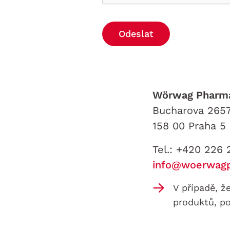
Odeslat
Wörwag Pharma 
Bucharova 2657
158 00 Praha 5
Tel.: +420 226
info@woerwag
V případě, ž
produktů, p