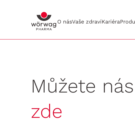
O nás
Vaše zdraví
Kariéra
Produ
Můžete ná
zde