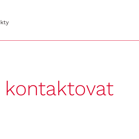
kty
s
kontaktovat