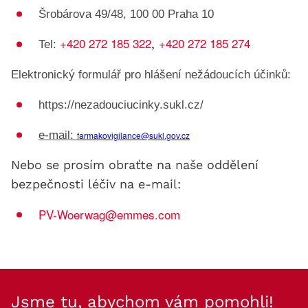
Šrobárova 49/48, 100 00 Praha 10
+420 272 185 322
+420 272 185 274
,
Tel:
Elektronický formulář pro hlášení nežádoucích účinků:
https://nezadouciucinky.sukl.cz/
e-mail:
farmakovigilance@sukl.gov.cz
Nebo se prosím obraťte na naše oddělení
bezpečnosti léčiv na e-mail:
PV-Woerwag@emmes.com
Jsme tu, abychom vám pomohli!