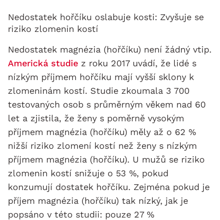
Nedostatek hořčíku oslabuje kosti: Zvyšuje se
riziko zlomenin kostí
Nedostatek magnézia (hořčíku) není žádný vtip.
Americká studie
z roku 2017 uvádí, že lidé s
nízkým příjmem hořčíku mají vyšší sklony k
zlomeninám kostí. Studie zkoumala 3 700
testovaných osob s průměrným věkem nad 60
let a zjistila, že ženy s poměrně vysokým
příjmem magnézia (hořčíku) měly až o 62 %
nižší riziko zlomení kostí než ženy s nízkým
příjmem magnézia (hořčíku). U mužů se riziko
zlomenin kostí snižuje o 53 %, pokud
konzumují dostatek hořčíku. Zejména pokud je
příjem magnézia (hořčíku) tak nízký, jak je
popsáno v této studii: pouze 27 %