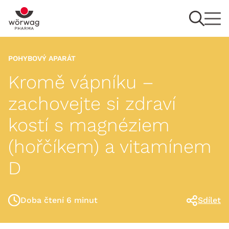
POHYBOVÝ APARÁT
Kromě vápníku –
zachovejte si zdraví
kostí s magnéziem
(hořčíkem) a vitamínem
D
Doba čtení 6 minut
Sdílet