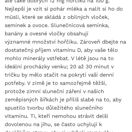
ale také dobrých 12 mg hořčíku na 100 g.
Nejlepší je vzít si pohár mléka a nalít si ho do
müsli, které se skládá z obilných vloček,
semínek a ovoce. Slunečnicová semínka,
banány a ovesné vločky obsahují
významné množství hořčíku. Zároveň dbejte na
dostatečný příjem vitamínu D, aby vaše tělo
mohlo minerály vstřebat. V létě jsou na to
ideální procházky venku; 20 až 30 minut v
tričku by mělo stačit na pokrytí vaší denní
potřeby. V zimě je to samozřejmě těžší,
protože zimní sluneční záření v našich
zeměpisných šířkách je příliš slabé na to, aby
spustilo tvorbu důležitého slunečního
vitamínu. Ti, kteří nemohou strávit delší
dovolenou na jihu, se často uchylují k