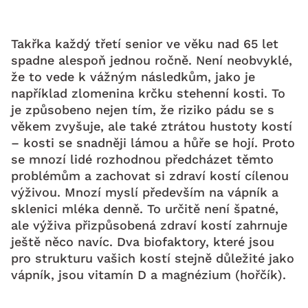
Takřka každý třetí senior ve věku nad 65 let
spadne alespoň jednou ročně. Není neobvyklé,
že to vede k vážným následkům, jako je
například zlomenina krčku stehenní kosti. To
je způsobeno nejen tím, že riziko pádu se s
věkem zvyšuje, ale také ztrátou hustoty kostí
– kosti se snadněji lámou a hůře se hojí. Proto
se mnozí lidé rozhodnou předcházet těmto
problémům a zachovat si zdraví kostí cílenou
výživou. Mnozí myslí především na vápník a
sklenici mléka denně. To určitě není špatné,
ale výživa přizpůsobená zdraví kostí zahrnuje
ještě něco navíc. Dva biofaktory, které jsou
pro strukturu vašich kostí stejně důležité jako
vápník, jsou vitamín D a magnézium (hořčík).