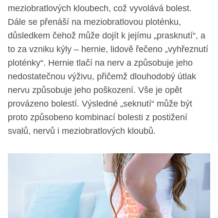
meziobratlových kloubech, což vyvolává bolest.
Dále se přenáší na meziobratlovou ploténku,
důsledkem čehož může dojít k jejímu „prasknutí“, a
to za vzniku kýly – hernie, lidově řečeno „vyhřeznutí
ploténky“. Hernie tlačí na nerv a způsobuje jeho
nedostatečnou výživu, přičemž dlouhodobý útlak
nervu způsobuje jeho poškození. Vše je opět
provázeno bolestí. Výsledné „seknutí“ může být
proto způsobeno kombinací bolesti z postižení
svalů, nervů i meziobratlových kloubů.