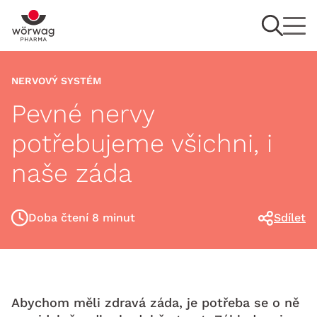
NERVOVÝ SYSTÉM
Pevné nervy
potřebujeme všichni, i
naše záda
Doba čtení 8 minut
Sdílet
Abychom měli zdravá záda, je potřeba se o ně