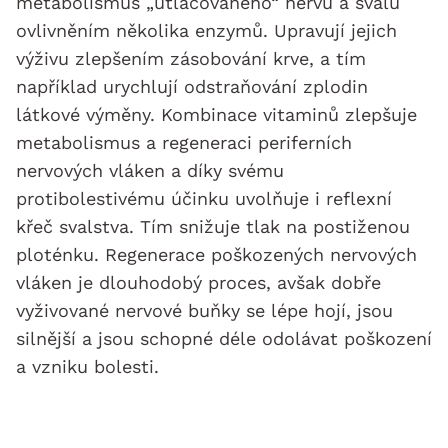
metabolismus „utlačovaného“ nervu a svalu
ovlivněním několika enzymů. Upravují jejich
výživu zlepšením zásobování krve, a tím
například urychlují odstraňování zplodin
látkové výměny. Kombinace vitaminů zlepšuje
metabolismus a regeneraci periferních
nervových vláken a díky svému
protibolestivému účinku uvolňuje i reflexní
křeč svalstva. Tím snižuje tlak na postiženou
ploténku. Regenerace poškozených nervových
vláken je dlouhodobý proces, avšak dobře
vyživované nervové buňky se lépe hojí, jsou
silnější a jsou schopné déle odolávat poškození
a vzniku bolesti.