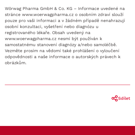
Wörwag Pharma GmbH & Co. KG – Informace uvedené na
stránce www.woerwagpharma.cz o osobním zdraví slouží
pouze pro vaši informaci a v žádném případě nenahrazují
osobní konzultaci, vyšetření nebo diagnózu u
registrovaného lékaře. Obsah uvedený na
www.woerwagpharma.cz nesmí být používán k
samostatnému stanovení diagnózy a/nebo samoléčbě.
Vezměte prosím na vědomí také prohlášení o vyloučení
odpovědnosti a naše informace o autorských právech k
obrázkům.
Sdílet