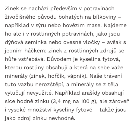
Zinek se nachází především v potravinách
živočišného původu bohatých na bílkoviny –
například v sýru nebo hovězím mase. Najdeme
ho ale i v rostlinných potravinách, jako jsou
dýňová semínka nebo ovesné vločky – avšak s
jedním háčkem: zinek z rostlinných zdrojů se
hůře vstřebává. Důvodem je kyselina fytová,
kterou rostliny obsahují a která na sebe váže
minerály (zinek, hořčík, vápník). Naše trávení
tuto vazbu nerozštěpí, a minerály se z těla
vylučují nevyužité. Například arašídy obsahují
sice hodně zinku (3,4 mg na 100 g), ale zároveň
i vysoké množství kyseliny fytové – takže jsou
jako zdroj zinku nevhodné.