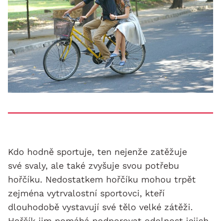
Kdo hodně sportuje, ten nejenže zatěžuje
své svaly, ale také zvyšuje svou potřebu
hořčíku. Nedostatkem hořčíku mohou trpět
zejména vytrvalostní sportovci, kteří
dlouhodobě vystavují své tělo velké zátěži.
Hořčík jim pomáhá podporovat odolnost jejich