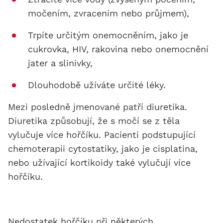
močením, zvracením nebo průjmem),
Trpíte určitým onemocněním, jako je
cukrovka, HIV, rakovina nebo onemocnění
jater a slinivky,
Dlouhodobě užíváte určité léky.
Mezi posledně jmenované patří diuretika.
Diuretika způsobují, že s močí se z těla
vylučuje více hořčíku. Pacienti podstupující
chemoterapii cytostatiky, jako je cisplatina,
nebo užívající kortikoidy také vylučují více
hořčíku.
Nedostatek hořčíku při některých