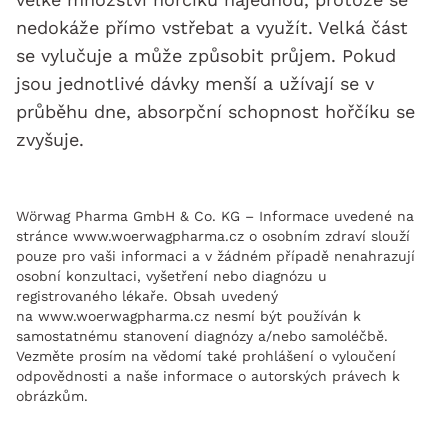
nedokáže přímo vstřebat a využít. Velká část
se vylučuje a může způsobit průjem. Pokud
jsou jednotlivé dávky menší a užívají se v
průběhu dne, absorpční schopnost hořčíku se
zvyšuje.
Wörwag Pharma GmbH & Co. KG – Informace uvedené na
stránce www.woerwagpharma.cz o osobním zdraví slouží
pouze pro vaši informaci a v žádném případě nenahrazují
osobní konzultaci, vyšetření nebo diagnózu u
registrovaného lékaře. Obsah uvedený
na www.woerwagpharma.cz nesmí být používán k
samostatnému stanovení diagnózy a/nebo samoléčbě.
Vezměte prosím na vědomí také prohlášení o vyloučení
odpovědnosti a naše informace o autorských právech k
obrázkům.