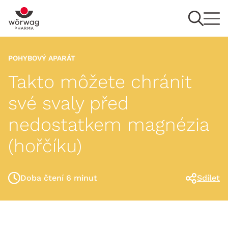
POHYBOVÝ APARÁT
Takto môžete chránit
své svaly před
nedostatkem magnézia
(hořčíku)
Doba čtení 6 minut
Sdílet