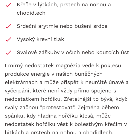
Křeče v lýtkách, prstech na nohou a
chodidlech
Srdeční arytmie nebo bušení srdce
Vysoký krevní tlak
Svalové záškuby v očích nebo koutcích úst
I mírný nedostatek magnézia vede k poklesu
produkce energie v našich buněčných
elektrárnách a může přispět k neurčité únavě a
vyčerpání, které není vždy přímo spojeno s
nedostatkem hořčíku. Zřetelnější to bývá, když
svaly začnou "protestovat". Zejména během
spánku, kdy hladina hořčíku klesá, může
nedostatek hořčíku vést k bolestivým křečím v
lýtkách a prstech na nohou a chodidlech.