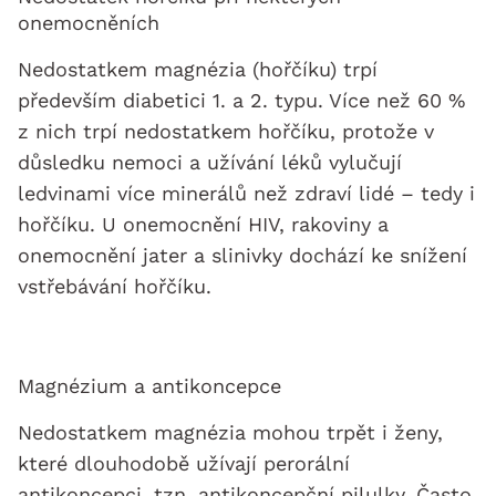
onemocněních
Nedostatkem magnézia (hořčíku) trpí
především diabetici 1. a 2. typu. Více než 60 %
z nich trpí nedostatkem hořčíku, protože v
důsledku nemoci a užívání léků vylučují
ledvinami více minerálů než zdraví lidé – tedy i
hořčíku. U onemocnění HIV, rakoviny a
onemocnění jater a slinivky dochází ke snížení
vstřebávání hořčíku.
Magnézium a antikoncepce
Nedostatkem magnézia mohou trpět i ženy,
které dlouhodobě užívají perorální
antikoncepci, tzn. antikoncepční pilulky. Často