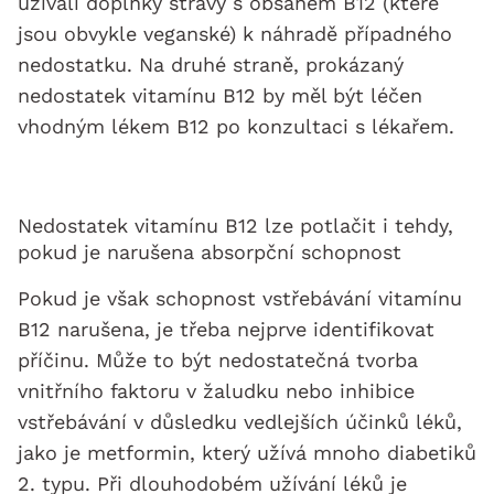
užívali doplňky stravy s obsahem B12 (které
jsou obvykle veganské) k náhradě případného
nedostatku. Na druhé straně, prokázaný
nedostatek vitamínu B12 by měl být léčen
vhodným lékem B12 po konzultaci s lékařem.
Nedostatek vitamínu B12 lze potlačit i tehdy,
pokud je narušena absorpční schopnost
Pokud je však schopnost vstřebávání vitamínu
B12 narušena, je třeba nejprve identifikovat
příčinu. Může to být nedostatečná tvorba
vnitřního faktoru v žaludku nebo inhibice
vstřebávání v důsledku vedlejších účinků léků,
jako je metformin, který užívá mnoho diabetiků
2. typu. Při dlouhodobém užívání léků je