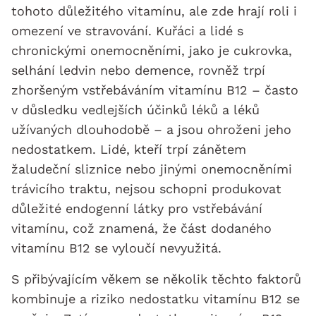
tohoto důležitého vitamínu, ale zde hrají roli i
omezení ve stravování. Kuřáci a lidé s
chronickými onemocněními, jako je cukrovka,
selhání ledvin nebo demence, rovněž trpí
zhoršeným vstřebáváním vitamínu B12 – často
v důsledku vedlejších účinků léků a léků
užívaných dlouhodobě – a jsou ohroženi jeho
nedostatkem. Lidé, kteří trpí zánětem
žaludeční sliznice nebo jinými onemocněními
trávicího traktu, nejsou schopni produkovat
důležité endogenní látky pro vstřebávání
vitamínu, což znamená, že část dodaného
vitamínu B12 se vyloučí nevyužitá.
S přibývajícím věkem se několik těchto faktorů
kombinuje a riziko nedostatku vitamínu B12 se