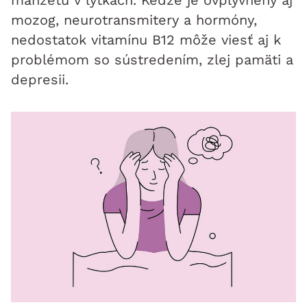
manžetu v lýtkach. Keďže je ovplyvnený aj
mozog, neurotransmitery a hormóny,
nedostatok vitamínu B12 môže viesť aj k
problémom so sústredením, zlej pamäti a
depresii.