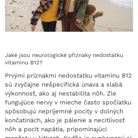
Jaké jsou neurologické příznaky nedostatku
vitaminu B12?
Prvými príznakmi nedostatku vitamínu B12
sú zvyčajne nešpecifická únava a slabá
výkonnosť, ako aj nestabilita nôh. Zle
fungujúce nervy v mieche často spočiatku
spôsobujú nepríjemné pocity v dolných
končatinách, ako je pálenie a necitlivosť
nôh a pocit napätia, pripomínajúci