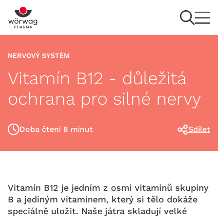
NERVOVÝ SYSTÉM
Vitamín B12 - důležitá
ochrana pro silné nervy
Doba čtení 8 minut
Sdílet
Vitamín B12 je jedním z osmi vitamínů skupiny
B a jediným vitamínem, který si tělo dokáže
speciálně uložit. Naše játra skladují velké