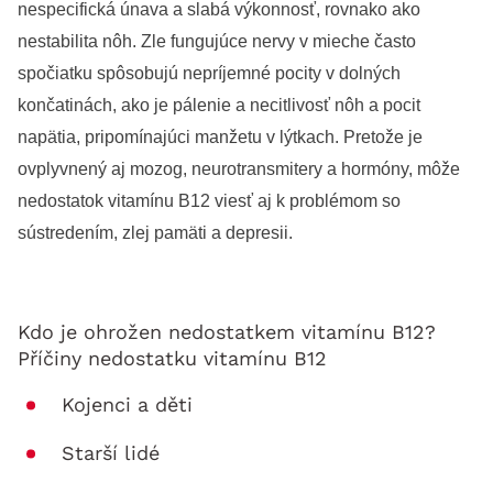
nespecifická únava a slabá výkonnosť, rovnako ako 
nestabilita nôh. Zle fungujúce nervy v mieche často 
spočiatku spôsobujú nepríjemné pocity v dolných 
končatinách, ako je pálenie a necitlivosť nôh a pocit 
napätia, pripomínajúci manžetu v lýtkach. Pretože je 
ovplyvnený aj mozog, neurotransmitery a hormóny, môže 
nedostatok vitamínu B12 viesť aj k problémom so 
sústredením, zlej pamäti a depresii.
Kdo je ohrožen nedostatkem vitamínu B12?
Příčiny nedostatku vitamínu B12
Kojenci a děti
Starší lidé